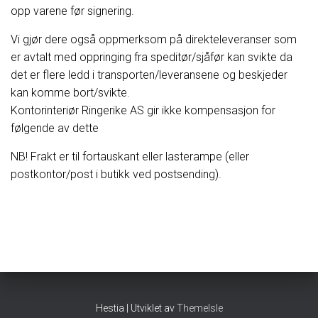
opp varene før signering.
Vi gjør dere også oppmerksom på direkteleveranser som
er avtalt med oppringing fra speditør/sjåfør kan svikte da
det er flere ledd i transporten/leveransene og beskjeder
kan komme bort/svikte.
Kontorinteriør Ringerike AS gir ikke kompensasjon for
følgende av dette
NB! Frakt er til fortauskant eller lasterampe (eller
postkontor/post i butikk ved postsending).
Hestia | Utviklet av
ThemeIsle