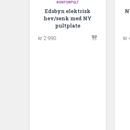
KONTORPULT
Edsbyn elektrisk
N
hev/senk med NY
pultplate
kr
2 990
kr