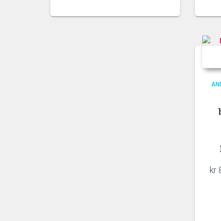
AN
kr