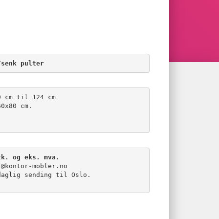
/senk pulter
0 cm til 124 cm
60x80 cm.
.
tk. og eks. mva.
t@kontor-mobler.no
aglig sending til Oslo.
