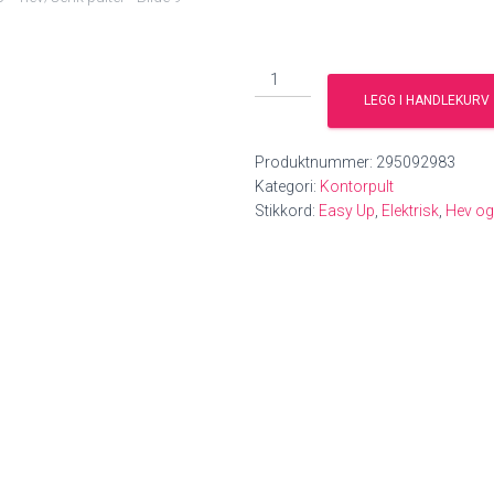
NYE
Easy
LEGG I HANDLEKURV
UP
elektrisk
Produktnummer:
295092983
hev/senk
Kategori:
Kontorpult
pulter
Stikkord:
Easy Up
,
Elektrisk
,
Hev og
antall