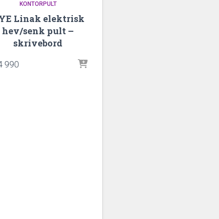
KONTORPULT
YE Linak elektrisk
hev/senk pult –
skrivebord
4 990