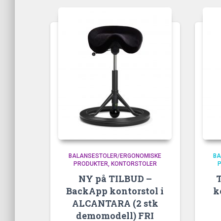
propularitet
BALANSESTOLER/ERGONOMISKE
BA
PRODUKTER
KONTORSTOLER
NY på TILBUD –
BackApp kontorstol i
k
ALCANTARA (2 stk
demomodell) FRI