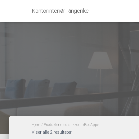
Kontorinteriør Ringerike
Hjem
/ Produkter med stikkord «BacApp»
Sortert
Viser alle 2 resultater
etter