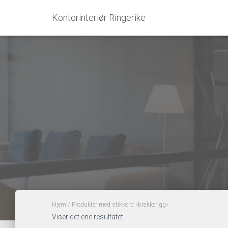
Kontorinteriør Ringerike
Hjem
/ Produkter med stikkord «brakkerigg»
Viser det ene resultatet