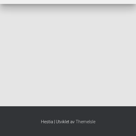
Hestia | Utviklet av
ThemeIsle