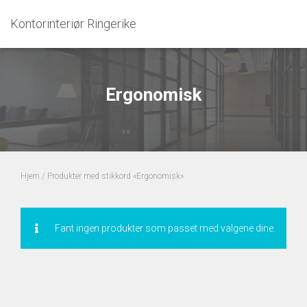
Kontorinteriør Ringerike
Ergonomisk
Hjem
/ Produkter med stikkord «Ergonomisk»
Fant ingen produkter som passet med valgene dine.