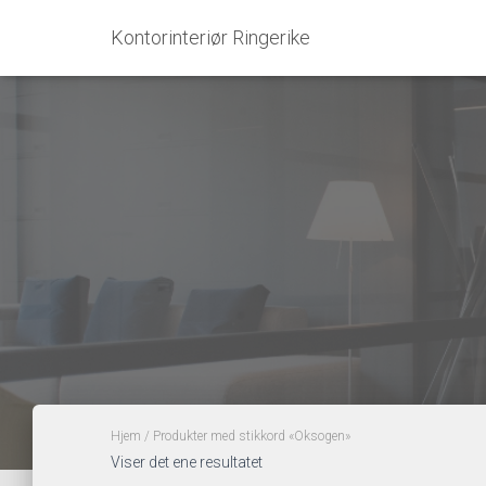
Kontorinteriør Ringerike
Hjem
/ Produkter med stikkord «Oksogen»
Viser det ene resultatet