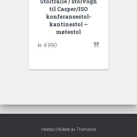
Stoltralle / stolvogn
til Casper/ISO
konferansestol-
kantinestol –
møtestol
kr
4 990
Hestia | Utviklet av
ThemeIsle