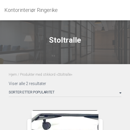
Kontorinteriør Ringerike
Stoltralle
Hjem
/ Produkter med stikkord «Stoltralle»
Sortert
Viser alle 2 resultater
etter
propularitet