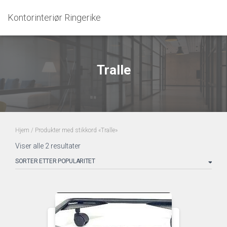
Kontorinteriør Ringerike
Tralle
Hjem
/ Produkter med stikkord «Tralle»
Sortert
Viser alle 2 resultater
etter
propularitet