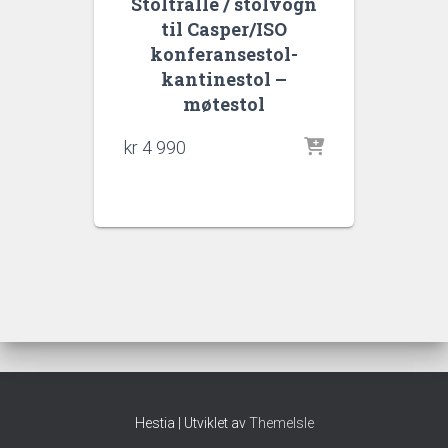
Stoltralle / stolvogn
til Casper/ISO
konferansestol-
kantinestol –
møtestol
kr
4 990
Hestia | Utviklet av
ThemeIsle