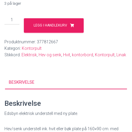
3 på lager
Edsbyn
elektrisk
LEGG I HANDLEKURV
hev/senk
med
Produktnummer:
377812667
NY
Kategori:
Kontorpult
pultplate
Stikkord:
Elektrisk
,
Hev og senk
,
Hvit
,
kontorbord
,
Kontorpult
,
Linak
antall
BESKRIVELSE
Beskrivelse
Edsbyn elektrisk understell med ny plate.
Hev/senk understell ink. hvit eller bøk plate på 160×90 cm. med