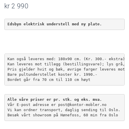
kr
2 990
Edsbyn elektrisk understell med ny plate.
Kan også leveres med: 180x90 cm. (Kr. 300.- ekstra)

Kan leveres mot tillegg (bestillingsvare); lys grå, s
Pris gjelder hvit og bøk, øvrige farger leveres mot e
Bare pultunderstellet koster kr. 1990.- 

Bordet går fra 70 cm til 110 cm høyt
Alle våre priser er pr. stk. og eks. mva.
Vår E-post adresse er post@kontor-mobler.no
Vi kan ordner transport, daglig sending til Oslo.
