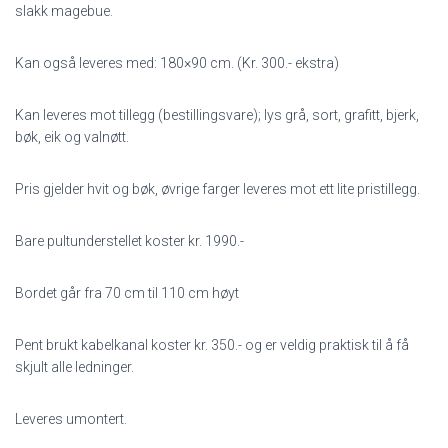
slakk magebue.
Kan også leveres med: 180×90 cm. (Kr. 300.- ekstra)
Kan leveres mot tillegg (bestillingsvare); lys grå, sort, grafitt, bjerk,
bøk, eik og valnøtt.
Pris gjelder hvit og bøk, øvrige farger leveres mot ett lite pristillegg.
Bare pultunderstellet koster kr. 1990.-
Bordet går fra 70 cm til 110 cm høyt
Pent brukt kabelkanal koster kr. 350.- og er veldig praktisk til å få
skjult alle ledninger.
Leveres umontert.