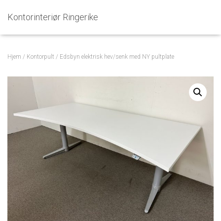
Kontorinteriør Ringerike
Hjem
/
Kontorpult
/ Edsbyn elektrisk hev/senk med NY pultplate