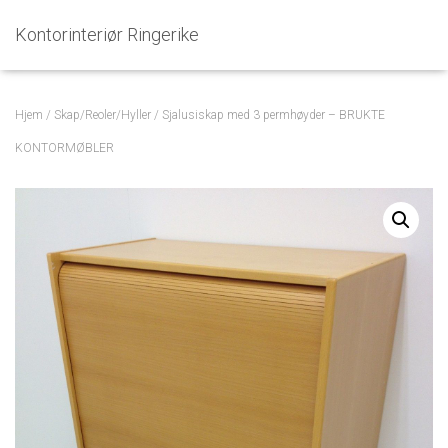
Kontorinteriør Ringerike
Hjem
/
Skap/Reoler/Hyller
/ Sjalusiskap med 3 permhøyder – BRUKTE
KONTORMØBLER