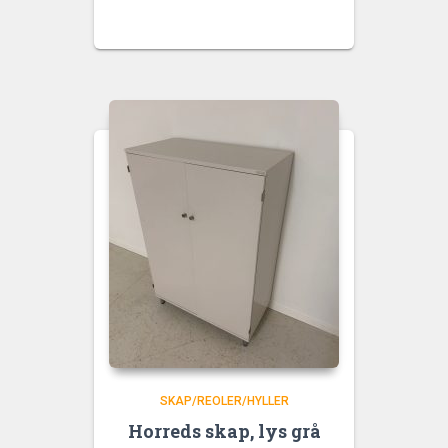
SKAP/REOLER/HYLLER
Horreds skap, lys grå