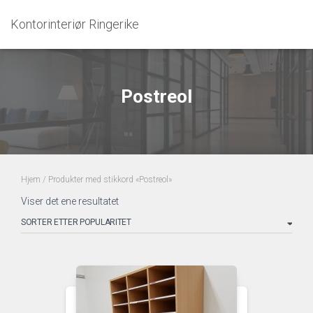
Kontorinteriør Ringerike
Postreol
Hjem
/ Produkter med stikkord «Postreol»
Viser det ene resultatet