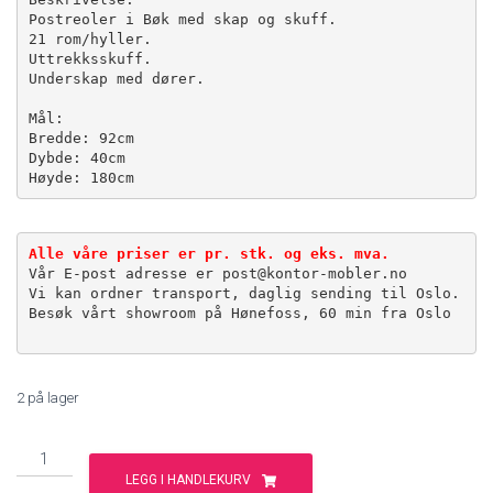
Postreoler i Bøk med skap og skuff.
21 rom/hyller.
Uttrekksskuff.
Underskap med dører.
Mål:
Bredde: 92cm
Dybde: 40cm
Alle våre priser er pr. stk. og eks. mva.
Vår E-post adresse er post@kontor-mobler.no
Vi kan ordner transport, daglig sending til Oslo.

Besøk vårt showroom på Hønefoss, 60 min fra Oslo

2 på lager
Postreol
med
LEGG I HANDLEKURV