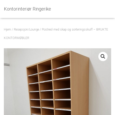
Kontorinteriør Ringerike
Hjem
/
Resepsjon/Lounge
/ Postreol med skap og sorteringsskuff – BRUKTE
KONTORMØBLER