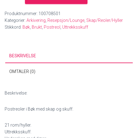
skap
og
Produktnummer:
100708501
sorteringsskuff
Kategorier:
Arkivering
,
Resepsjon/Lounge
,
Skap/Reoler/Hyller
-
Stikkord:
Bøk
,
Brukt
,
Postreol
,
Uttrekksskuff
BRUKTE
KONTORMØBLER
antall
BESKRIVELSE
OMTALER (0)
Beskrivelse:
Postreoler i Bøk med skap og skuff.
21 rom/hyller.
Uttrekksskuff.