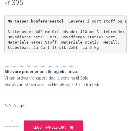
kr
395
Ny Casper konferansestol
. Leveres i sort stoff og sor
Sittehøyde: 480 mm Sittedybde: 410 mm Sittebredde: 46
Hovedfarge sete: Sort, Hovedfarge stativ: Sort, 

Materiale sete: Stoff, Materiale stativ: Metall,

Stabelbar: Ja-Ca 1-13 stk Vekt: ca 6 kg.
……………………………………………………………………..
Alle våre priser er pr. stk. og eks. mva.
Vi kan ordner transport, daglig sending til Oslo.
Besøk vårt showroom på Hønefoss, 60 min fra Oslo
……………………………………………………………………..
849 på lager
KNALLPRIS
PÅ
LEGG I HANDLEKURV