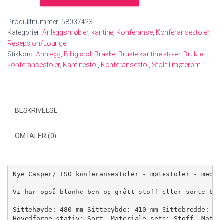
500
stk
Produktnummer:
58037423
Casper/
Kategorier:
Anleggsmøbler
,
kantine
,
Konferanse
,
Konferansestoler
,
ISO
Resepsjon/Lounge
konferansestol
Stikkord:
Annlegg
,
Billig stol
,
Brakke
,
Brukte kantine stoler
,
Brukte
-
konferansestoler
,
Kantinestol
,
Konferansestol
,
Stol til møterom
møtestol
-
med
sort
BESKRIVELSE
stoff
-
antall
OMTALER (0)
Nye Casper/ ISO konferansestoler - møtestoler - med s
Vi har også blanke ben og grått stoff eller sorte ben
Sittehøyde: 480 mm Sittedybde: 410 mm Sittebredde: 46
Hovedfarge stativ: Sort, Materiale sete: Stoff, Mater