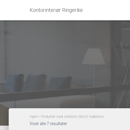
Kontorinteriør Ringerike
Hjem
/ Produkter med stikkord «Stol til møterom»
Sortert
Viser alle 7 resultater
etter