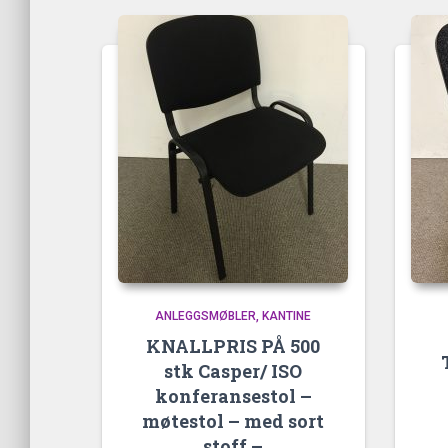
propularitet
ANLEGGSMØBLER
KANTINE
KNALLPRIS PÅ 500
stk Casper/ ISO
konferansestol –
møtestol – med sort
stoff –