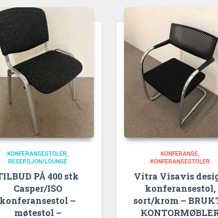
KONFERANSESTOLER
KONFERANSE
RESEPSJON/LOUNGE
KONFERANSESTOLER
TILBUD PÅ 400 stk
Vitra Visavis desi
Casper/ISO
konferansestol,
konferansestol –
sort/krom – BRUK
møtestol –
KONTORMØBLE