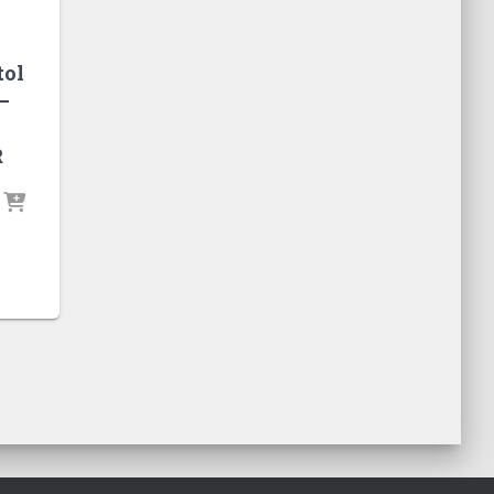
tol
–
R