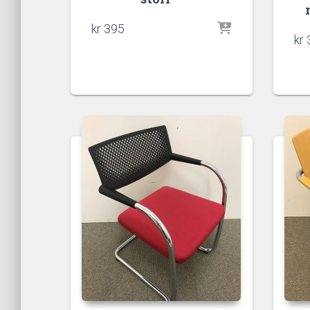
kr
395
kr