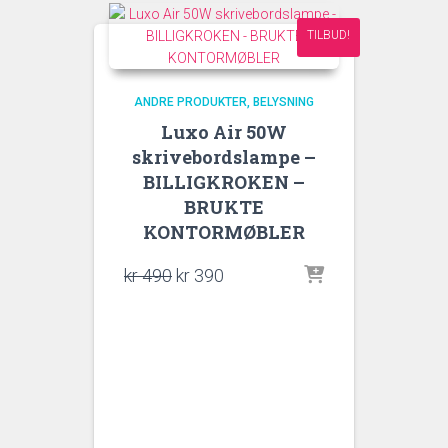
TILBUD!
ANDRE PRODUKTER
BELYSNING
Luxo Air 50W
skrivebordslampe –
BILLIGKROKEN –
BRUKTE
KONTORMØBLER
Opprinnelig
Nåværende
kr
490
kr
390
pris
pris
var:
er:
kr 490.
kr 390.