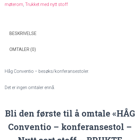
møterom
,
Trukket med nytt stoff
KONTORMØBLER
antall
BESKRIVELSE
OMTALER (0)
Håg Conventio – besøks/konferansestoler.
Det er ingen omtaler ennå.
Bli den første til å omtale «HÅG
Conventio – konferansestol –