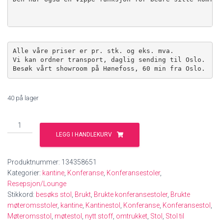
Alle våre priser er pr. stk. og eks. mva.

Vi kan ordner transport, daglig sending til Oslo.

Besøk vårt showroom på Hønefoss, 60 min fra Oslo.
40 på lager
HÅG
Conventio
LEGG I HANDLEKURV
-
konferansestol
Produktnummer:
134358651
-
Kategorier:
kantine
,
Konferanse
,
Konferansestoler
,
Nytt
Resepsjon/Lounge
sort
Stikkord:
besøks stol
,
Brukt
,
Brukte konferansestoler
,
Brukte
stoff
møteromsstoler
,
kantine
,
Kantinestol
,
Konferanse
,
Konferansestol
,
-
Møteromsstol
,
møtestol
,
nytt stoff
,
omtrukket
,
Stol
,
Stol til
BRUKTE